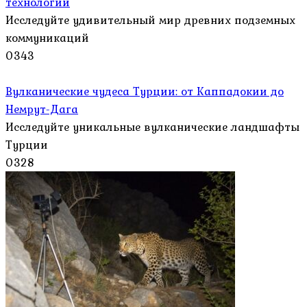
технологии
Исследуйте удивительный мир древних подземных
коммуникаций
0
343
Вулканические чудеса Турции: от Каппадокии до
Немрут-Дага
Исследуйте уникальные вулканические ландшафты
Турции
0
328