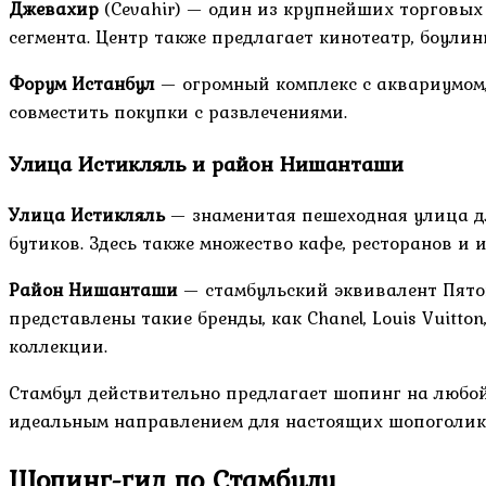
Джевахир
(Cevahir) — один из крупнейших торговых 
сегмента. Центр также предлагает кинотеатр, боулин
Форум Истанбул
— огромный комплекс с аквариумом,
совместить покупки с развлечениями.
Улица Истикляль и район Нишанташи
Улица Истикляль
— знаменитая пешеходная улица дл
бутиков. Здесь также множество кафе, ресторанов и ис
Район Нишанташи
— стамбульский эквивалент Пятой
представлены такие бренды, как Chanel, Louis Vuit
коллекции.
Стамбул действительно предлагает шопинг на любой
идеальным направлением для настоящих шопоголик
Шопинг-гид по Стамбулу