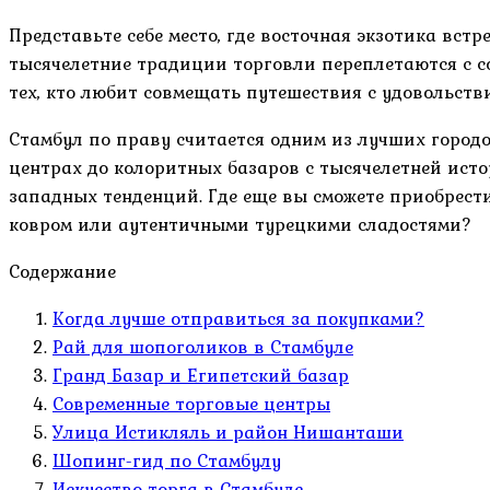
Представьте себе место, где восточная экзотика вст
тысячелетние традиции торговли переплетаются с 
тех, кто любит совмещать путешествия с удовольстви
Стамбул по праву считается одним из лучших городо
центрах до колоритных базаров с тысячелетней исто
западных тенденций. Где еще вы сможете приобрест
ковром или аутентичными турецкими сладостями?
Содержание
Когда лучше отправиться за покупками?
Рай для шопоголиков в Стамбуле
Гранд Базар и Египетский базар
Современные торговые центры
Улица Истикляль и район Нишанташи
Шопинг-гид по Стамбулу
Искусство торга в Стамбуле