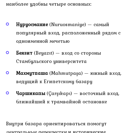
наиболее удобны четыре основных:
Нуруосмание
(Nuruosmaniye) — самый
популярный вход, расположенный рядом с
одноименной мечетью
Беязит
(Beyazıt) — вход со стороны
Стамбульского университета
Махмутпаша
(Mahmutpaşa) — южный вход,
ведущий к Египетскому базару
Чаршикапы
(Çarşıkapı) — восточный вход,
ближайший к трамвайной остановке
Внутри базара ориентироваться помогут
центральные перекрестки
и исторические