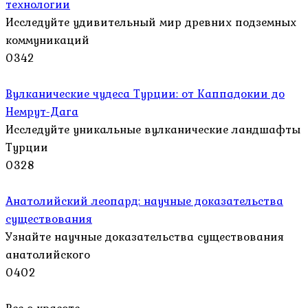
технологии
Исследуйте удивительный мир древних подземных
коммуникаций
0
342
Вулканические чудеса Турции: от Каппадокии до
Немрут-Дага
Исследуйте уникальные вулканические ландшафты
Турции
0
328
Анатолийский леопард: научные доказательства
существования
Узнайте научные доказательства существования
анатолийского
0
402