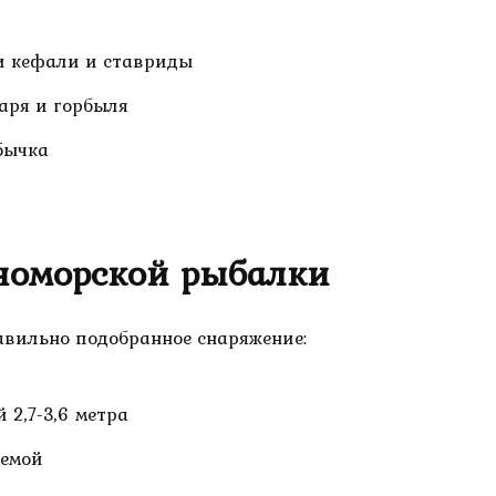
и кефали и ставриды
аря и горбыля
бычка
номорской рыбалки
вильно подобранное снаряжение:
 2,7-3,6 метра
темой