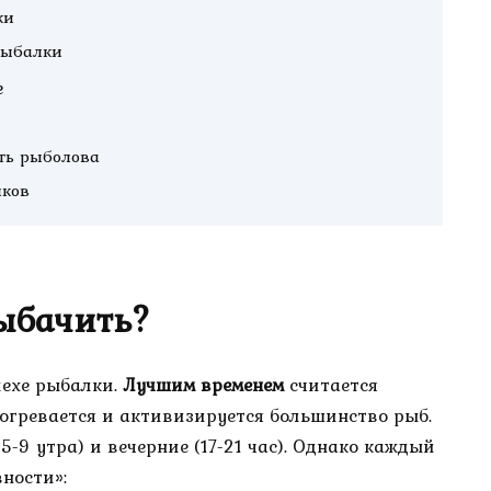
ки
рыбалки
е
сть рыболова
лков
рыбачить?
пехе рыбалки.
Лучшим временем
считается
рогревается и активизируется большинство рыб.
-9 утра) и вечерние (17-21 час). Однако каждый
ности»: