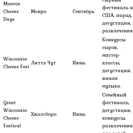
Monroe
фестиваль в
Cheese
Монро
Сентябрь
США, парад,
Days
дегустации,
развлечения
Конкурсы
сыров,
мастер-
Wisconsin
Литтл Чут
Июнь
классы,
Cheese Fest
дегустации,
живая
музыка.
Семейный
Great
фестиваль,
Wisconsin
дегустации,
Хиллсборо
Июнь
Cheese
конкурсы,
Festival
развлечения