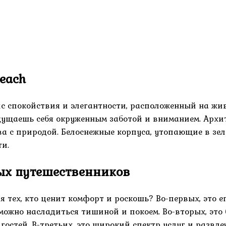
each
азис спокойствия и элегантности, расположенный на 
щущаешь себя окруженным заботой и вниманием. Архи
 с природой. Белоснежные корпуса, утопающие в зел
ти.
ых путешественников
 тех, кто ценит комфорт и роскошь? Во-первых, это е
 можно насладиться тишиной и покоем. Во-вторых, это 
остей. В-третьих, это широкий спектр услуг и развлеч