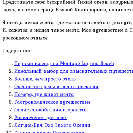
Представьте себе: бескрайний Тихий океан, лазурные
здесь, в самом сердце Южной Калифорнии, начинаетс
Я всегда искал места, где можно не просто отдохнут
И, кажется, я нашел такое место. Мое путешествие в
роскошном отдыхе.
Содержание
Первый взгляд на Montage Laguna Beach
Идеальный выбор для взыскательных путешест
Больше, чем просто отель
Океанские грезы и шепот роскоши
Номера, где живет мечта
Гастрономическое путешествие
Оазис спокойствия и красоты
Развлечения для всех
Лагуна-Бич: Эхо Тихого Океана
Главные Уроки Путешествия