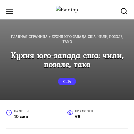
Перейти
к
содержанию
ГЛАВНАЯ СТРАНИЦА
»
КУХНЯ ЮГО-ЗАПАДА США: ЧИЛИ, ПОЗОЛЕ,
ТАКО
Кухня юго-запада сша: чили,
позоле, тако
США
НА ЧТЕНИЕ
ПРОСМОТРОВ
10 мин
69