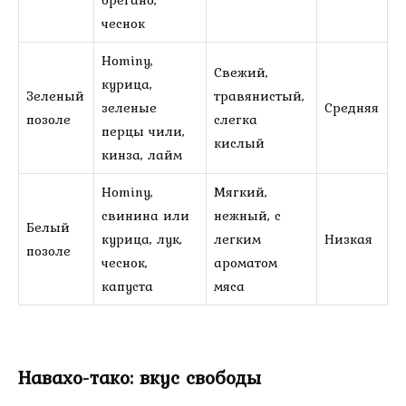
чеснок
Hominy,
Свежий,
курица,
Зеленый
травянистый,
зеленые
Средняя
позоле
слегка
перцы чили,
кислый
кинза, лайм
Hominy,
Мягкий,
свинина или
нежный, с
Белый
курица, лук,
легким
Низкая
позоле
чеснок,
ароматом
капуста
мяса
Навахо-тако: вкус свободы