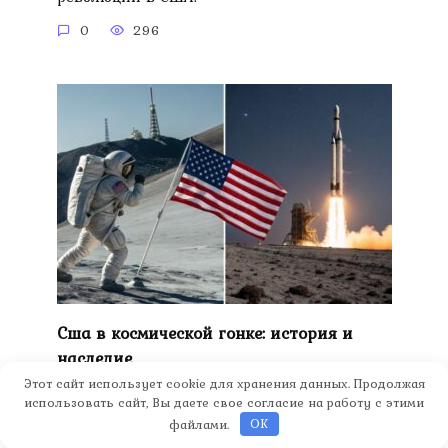
0
296
Сша в космической гонке: история и
наследие
Этот сайт использует cookie для хранения данных. Продолжая
США в космической гонке: история,
использовать сайт, Вы даете свое согласие на работу с этими
достижения и наследие.
файлами.
OK
0
266