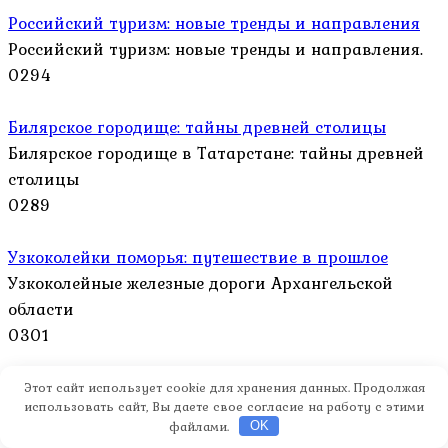
Российский туризм: новые тренды и направления
Российский туризм: новые тренды и направления.
0
294
Билярское городище: тайны древней столицы
Билярское городище в Татарстане: тайны древней
столицы
0
289
Узкоколейки поморья: путешествие в прошлое
Узкоколейные железные дороги Архангельской
области
0
301
Аметисты мыса корабль: ваш гид по кольскому
Этот сайт использует cookie для хранения данных. Продолжая
использовать сайт, Вы даете свое согласие на работу с этими
Кольский полуостров: поиск аметистов на мысе
файлами.
OK
Корабль.