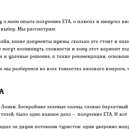
у о моем опыте получения ETA, о плюсах и минусах в
 выбор. Мы рассмотрим:
йн, какие документы нужны, сколько это стоит и каки
е могут возникнуть сложности и кому этот вариант по
 и удачные решения, а также рекомендации, основанн
те мы разберемся во всех тонкостях визового вопроса
A
нки. Бескрайние зеленые холмы, словно бархатный к
елей, было одно важное дело – получение ETA. И вот 
людал за двумя потоками туристов: одни уверенно нап