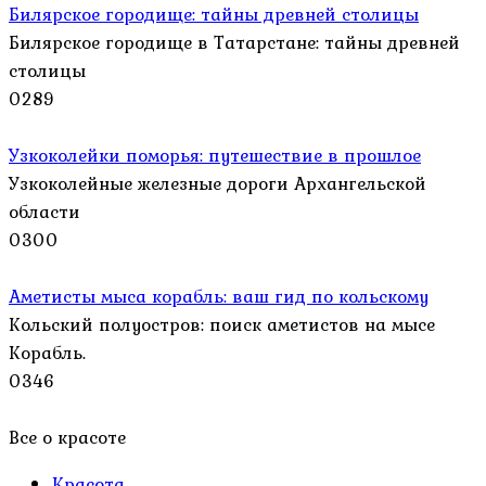
Билярское городище: тайны древней столицы
Билярское городище в Татарстане: тайны древней
столицы
0
289
Узкоколейки поморья: путешествие в прошлое
Узкоколейные железные дороги Архангельской
области
0
300
Аметисты мыса корабль: ваш гид по кольскому
Кольский полуостров: поиск аметистов на мысе
Корабль.
0
346
Все о красоте
Красота