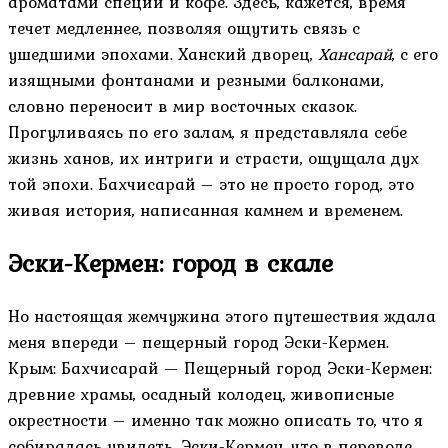
ароматами специй и кофе. Здесь, кажется, время
течет медленнее, позволяя ощутить связь с
ушедшими эпохами. Ханский дворец,
Хансарай
, с его
изящными фонтанами и резными балконами,
словно переносит в мир восточных сказок.
Прогуливаясь по его залам, я представляла себе
жизнь ханов, их интриги и страсти, ощущала дух
той эпохи. Бахчисарай – это не просто город, это
живая история, написанная камнем и временем.
Эски-Кермен: город в скале
Но настоящая жемчужина этого путешествия ждала
меня впереди – пещерный город Эски-Кермен.
Крым: Бахчисарай — Пещерный город Эски-Кермен:
древние храмы, осадный колодец, живописные
окрестности – именно так можно описать то, что я
собиралась увидеть. Эски-Кермен, что в переводе