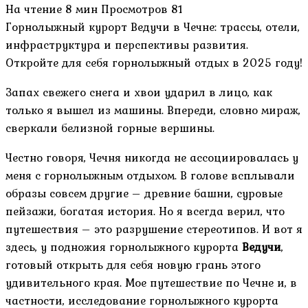
На чтение
8 мин
Просмотров
81
Горнолыжный курорт Ведучи в Чечне: трассы, отели,
инфраструктура и перспективы развития.
Откройте для себя горнолыжный отдых в 2025 году!
Запах свежего снега и хвои ударил в лицо, как
только я вышел из машины. Впереди, словно мираж,
сверкали белизной горные вершины.
Честно говоря, Чечня никогда не ассоциировалась у
меня с горнолыжным отдыхом. В голове всплывали
образы совсем другие – древние башни, суровые
пейзажи, богатая история. Но я всегда верил, что
путешествия – это разрушение стереотипов. И вот я
здесь, у подножия горнолыжного курорта
Ведучи
,
готовый открыть для себя новую грань этого
удивительного края. Мое путешествие по Чечне и, в
частности, исследование горнолыжного курорта