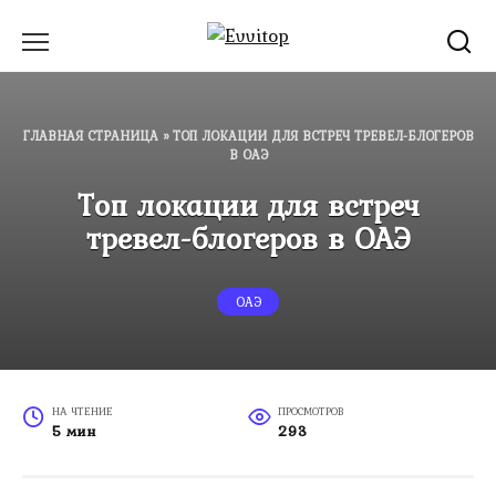
Перейти
к
содержанию
ГЛАВНАЯ СТРАНИЦА
»
ТОП ЛОКАЦИИ ДЛЯ ВСТРЕЧ ТРЕВЕЛ-БЛОГЕРОВ
В ОАЭ
Топ локации для встреч
тревел-блогеров в ОАЭ
ОАЭ
НА ЧТЕНИЕ
ПРОСМОТРОВ
5 мин
293