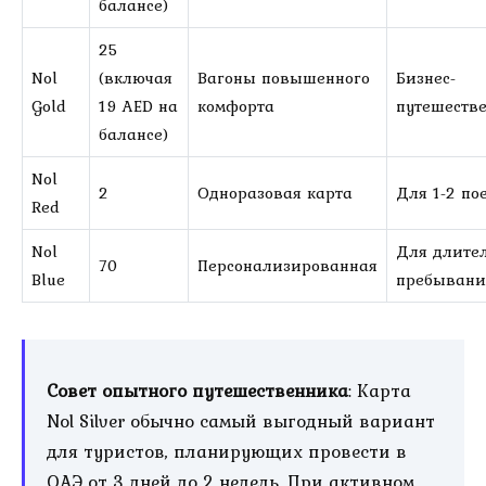
балансе)
25
Nol
(включая
Вагоны повышенного
Бизнес-
Gold
19 AED на
комфорта
путешеств
балансе)
Nol
2
Одноразовая карта
Для 1-2 по
Red
Nol
Для длите
70
Персонализированная
Blue
пребывани
Совет опытного путешественника
: Карта
Nol Silver обычно самый выгодный вариант
для туристов, планирующих провести в
ОАЭ от 3 дней до 2 недель. При активном