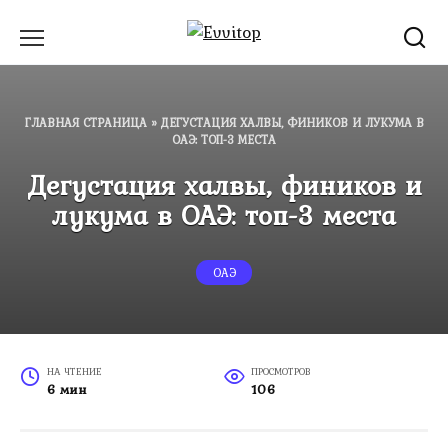
Перейти
к
содержанию
ГЛАВНАЯ СТРАНИЦА
»
ДЕГУСТАЦИЯ ХАЛВЫ, ФИНИКОВ И ЛУКУМА В
ОАЭ: ТОП-3 МЕСТА
Дегустация халвы, фиников и
лукума в ОАЭ: топ-3 места
ОАЭ
НА ЧТЕНИЕ
ПРОСМОТРОВ
6 мин
106