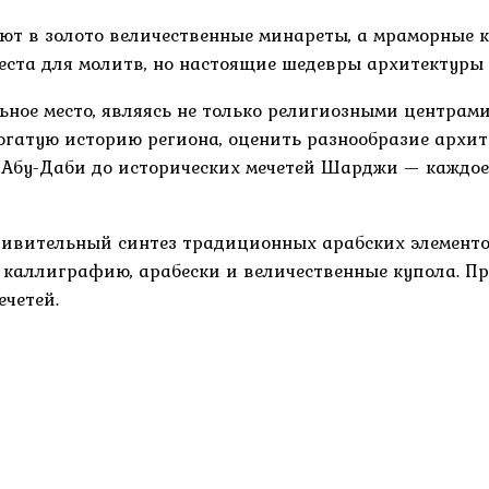
ают в золото величественные минареты, а мраморные 
еста для молитв, но настоящие шедевры архитектуры
ное место, являясь не только религиозными центрами
огатую историю региона, оценить разнообразие архи
 Абу-Даби до исторических мечетей Шарджи — каждо
дивительный синтез традиционных арабских элементов
 каллиграфию, арабески и величественные купола. П
ечетей.