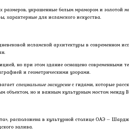
х размеров, украшенные белым мрамором и золотой м
ы, характерные для исламского искусства.
невековой исламской архитектуры в современном испо
ан.
ицией, но при этом здание оснащено современными т
играфией и геометрическими узорами.
длагает
специальные экскурсии
с гидами, которые расс
ным объектом, но и важным культурным мостом между В
вета», расположена в культурной столице ОАЭ – Шардж
дского залива.