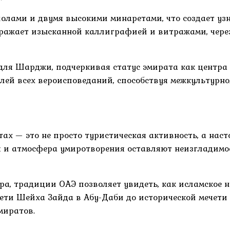
полами и двумя высокими минаретами, что создает у
оражает изысканной каллиграфией и витражами, через
 для Шарджи, подчеркивая статус эмирата как центра
лей всех вероисповеданий, способствуя межкультурн
х — это не просто туристическая активность, а наст
 и атмосфера умиротворения оставляют неизгладимо
ура, традиции ОАЭ позволяет увидеть, как исламское 
ети Шейха Зайда в Абу-Даби до исторической мечети
миратов.