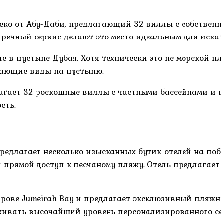
еко от Абу-Даби, предлагающий 32 виллы с собствен
ечный сервис делают это место идеальным для искат
 в пустыне Дубая. Хотя технически это не морской пл
сающие виды на пустыню.
гает 32 роскошные виллы с частными бассейнами и 
сть.
предлагает несколько изысканных бутик-отелей на поб
рямой доступ к песчаному пляжу. Отель предлагает в
трове Jumeirah Bay и предлагает эксклюзивный пляж
ерживать высочайший уровень персонализированного с