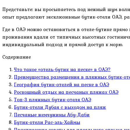
Представьте: вы просыпаетесь под нежный шум волн,
опыт предлагают эксклюзивные бутик-отели ОАЭ, ра
Где в ОАЭ можно остановиться в отеле-бутике прям
проживания вдали от типичных высотных гостиничны
индивидуальный подход и прямой доступ к морю.
Содержание
Что такое «отель-бутик на песке» в ОАЭ?
Преимущества размещения в пляжных бутик-от
География бутик-отелей на песке в ОАЭ
Роскошный отдых на песчаных пляжах ОАЭ
Топ-3 пляжных бутик-отеля ОАЭ
Бутик-отели Дубая с выходом на пляж
Песчаные жемчужины Абу-Даби
Бутик-отели Рас-эль-Хаймы
Практические советы для идеального отдыха на