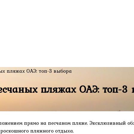
ых пляжах ОАЭ: топ-3 выбора
есчаных пляжах ОАЭ: топ-3
ложением прямо на песчаном пляже. Эксклюзивный обз
 роскошного пляжного отдыха.