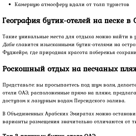
Камерную атмосферу вдали от толп туристов
География бутик-отелей на песке в 
Такие уникальные места для отдыха можно найти в 
Даби
славится изысканными бутик-отелями на остров
Фуджейре, где природная красота побережья сохрани
Роскошный отдых на песчаных пля
Представьте: вы просыпаетесь под шум волн, делаете
отели ОАЭ, расположенные прямо на пляже, предла
доступом к лазурным водам Персидского залива.
В Объединенных Арабских Эмиратах можно остановит
варианты размещения значительно отличаются от т
Топ-3 пляжных бутик-отеля ОАЭ