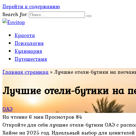
Перейти к содержанию
Search for:
Красота
Психология
Кулинария
Путешествия
Главная страница
»
Лучшие отели-бутики на песчан
Лучшие отели-бутики на п
ОАЭ
На чтение
6 мин
Просмотров
84
Откройте для себя лучшие отели-бутики ОАЭ с распо
Хайме на 2025 год. Идеальный выбор для ценителей