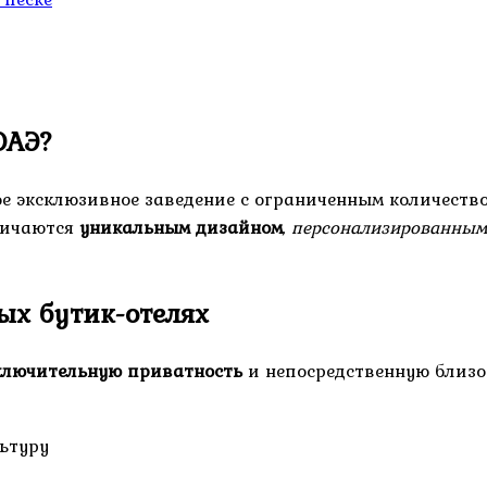
ОАЭ?
ое эксклюзивное заведение с ограниченным количество
личаются
уникальным дизайном
,
персонализированным
х бутик-отелях
ключительную приватность
и непосредственную близос
ьтуру