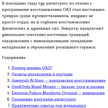
В последние годы тур антистресс по отелям с
программами восстановления ОАЭ стал настоящим
трендом среди путешественников, ищущих не
просто отдых, но и глубокое восстановление
физических и душевных сил. Эмираты предлагают
уникальное сочетание восточных традиций
оздоровления с инновационными западными
методиками в обрамлении роскошного сервиса.
Содержание
Почему именно ОАЭ?
Оазисы релаксации в пустыне
Jumeirah Al Qasr – королевское восстановление
One&Only Royal Mirage – баланс тела и разума
Emirates Palace Mandarin Oriental – инновации
Сравнение программ антистресс
Практические советы для идеального