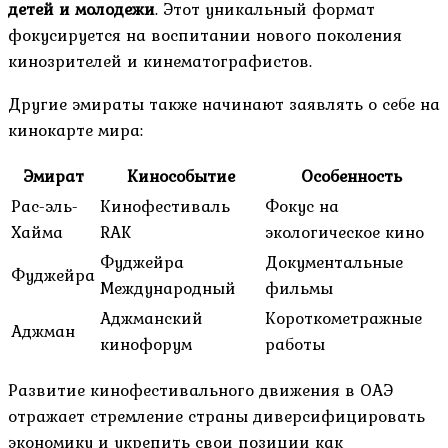
детей и молодежи
. Этот уникальный формат
фокусируется на воспитании нового поколения
кинозрителей и кинематографистов.
Другие эмираты также начинают заявлять о себе на
кинокарте мира:
Эмират
Кинособытие
Особенность
Рас-эль-
Кинофестиваль
Фокус на
Хайма
RAK
экологическое кино
Фуджейра
Документальные
Фуджейра
Международный
фильмы
Аджманский
Короткометражные
Аджман
кинофорум
работы
Развитие кинофестивального движения в ОАЭ
отражает стремление страны диверсифицировать
экономику и укрепить свои позиции как