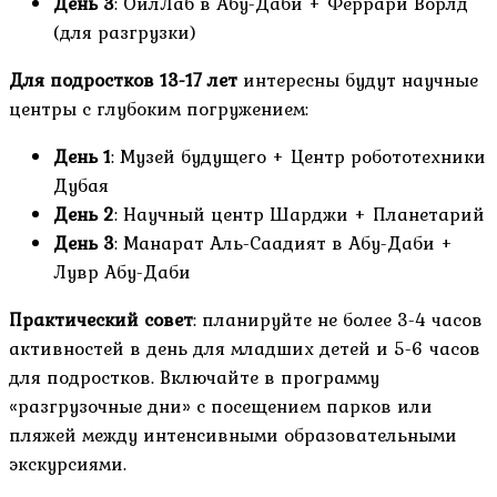
День 3
: ОилЛаб в Абу-Даби + Феррари Ворлд
(для разгрузки)
Для подростков 13-17 лет
интересны будут научные
центры с глубоким погружением:
День 1
: Музей будущего + Центр робототехники
Дубая
День 2
: Научный центр Шарджи + Планетарий
День 3
: Манарат Аль-Саадият в Абу-Даби +
Лувр Абу-Даби
Практический совет
: планируйте не более 3-4 часов
активностей в день для младших детей и 5-6 часов
для подростков. Включайте в программу
«разгрузочные дни» с посещением парков или
пляжей между интенсивными образовательными
экскурсиями.