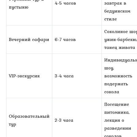
4-5 часов
завтрак в
пустыню
бедуинском
стиле
Соколиное шоу
Вечерний сафари
6-7 часов
ужин-барбекю
танец живота
Индивидуаль
шоу,
VIP-экскурсия
3-4 часа
возможность
подержать
сокола
Посещение
питомника,
Образовательный
2-3 часа
лекция о
тур
разведении
соколов