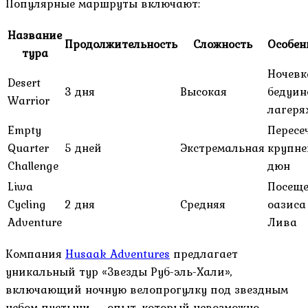
Популярные маршруты включают:
Название
Продолжительность
Сложность
Особен
тура
Ночевк
Desert
3 дня
Высокая
бедуин
Warrior
лагеря
Empty
Пересе
Quarter
5 дней
Экстремальная
крупн
Challenge
дюн
Liwa
Посещ
Cycling
2 дня
Средняя
оазиса
Adventure
Лива
Компания
Husaak Adventures
предлагает
уникальный тур «Звезды Руб-эль-Хали»,
включающий ночную велопрогулку под звездным
небом пустыни — опыт, который невозможно