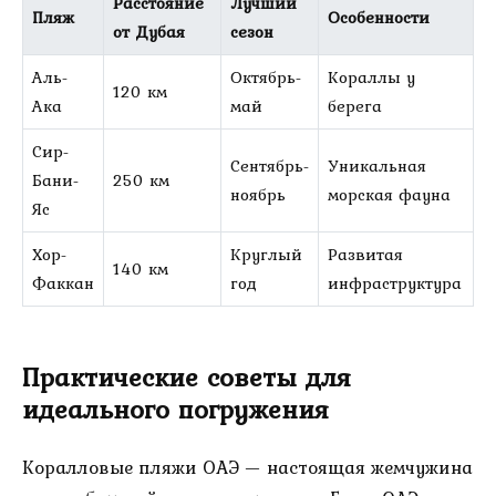
Расстояние
Лучший
Пляж
Особенности
от Дубая
сезон
Аль-
Октябрь-
Кораллы у
120 км
Ака
май
берега
Сир-
Сентябрь-
Уникальная
Бани-
250 км
ноябрь
морская фауна
Яс
Хор-
Круглый
Развитая
140 км
Факкан
год
инфраструктура
Практические советы для
идеального погружения
Коралловые пляжи ОАЭ — настоящая жемчужина