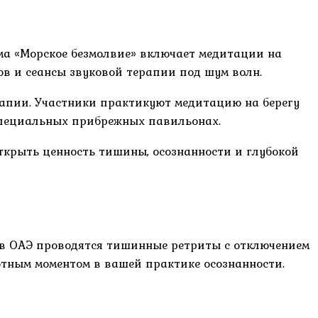
а «Морское безмолвие» включает медитации на
в и сеансы звуковой терапии под шум волн.
рапии. Участники практикуют медитацию на берегу
 специальных прибрежных павильонах.
ткрыть ценность тишины, осознанности и глубокой
е в ОАЭ проводятся тишинные ретриты с отключением
отным моментом в вашей практике осознанности.