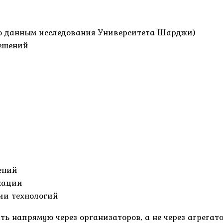
о данным исследования Университета Шарджи)
решений
ений
кации
ии технологий
ь напрямую через организаторов, а не через агрегат