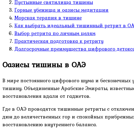
Пустынные святилища тишины
Горные убежища и оазисы медитации
Морская терапия в тишине
Как выбрать идеальный тишинный ретрит в О
Выбор ретрита по личным целям
Практическая подготовка к ретриту
Долгосрочные преимущества цифрового детокс
Оазисы тишины в ОАЭ
В мире постоянного цифрового шума и бесконечных 
тишину. Объединенные Арабские Эмираты, известные
восстановления вдали от гаджетов.
Где в ОАЭ проводятся тишинные ретриты с отключен
дюн до величественных гор и спокойных прибрежных 
восстановлению внутреннего баланса.