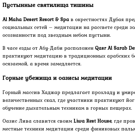
Пустынные святилища тишины
Al Maha Desert Resort & Spa
в окрестностях Дубая пред
социальных сетей – медитации на рассвете среди зо
осознанности под звездным небом пустыни.
В часе езды от Абу-Даби расположен
Qasr Al Sarab De
практикуют медитацию в традиционных арабских бе
осязаемой, а время замедляется.
Горные убежища и оазисы медитации
Горный массив Хаджар предлагает прохладу и умир
величественных скал, где участники практикуют йог
обучение дыхательным техникам в горных пещерах.
Оазис Лива славится своим
Liwa Rest House
, где пр
местные техники медитации среди финиковых пальм