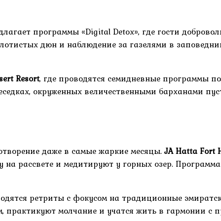
лагает программы «Digital Detox», где гости доброво
лотистых дюн и наблюдение за газелями в заповедни
sert Resort
, где проводятся семидневные программы по
седках, окруженных величественными барханами пуст
отворение даже в самые жаркие месяцы.
JA Hatta Fort 
у на рассвете и медитируют у горных озер. Программ
оводятся ретриты с фокусом на традиционные эмиратс
, практикуют молчание и учатся жить в гармонии с 