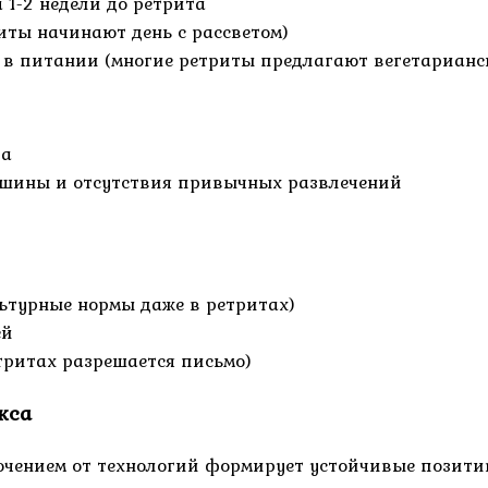
 1-2 недели до ретрита
иты начинают день с рассветом)
 в питании (многие ретриты предлагают вегетарианс
та
ишины и отсутствия привычных развлечений
льтурные нормы даже в ретритах)
ей
тритах разрешается письмо)
кса
ючением от технологий формирует устойчивые позити