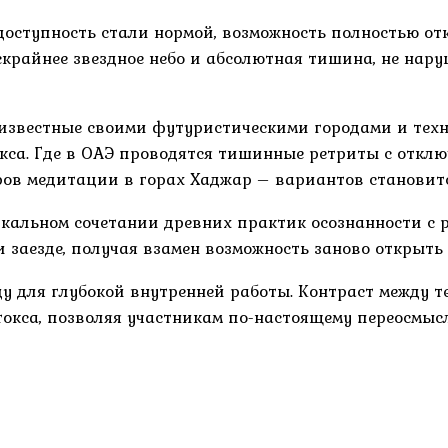
 доступность стали нормой, возможность полностью о
ескрайнее звездное небо и абсолютная тишина, не на
 известные своими футуристическими городами и тех
са. Где в ОАЭ проводятся тишинные ретриты с отклю
ов медитации в горах Хаджар – вариантов становитс
икальном сочетании древних практик осознанности с
 заезде, получая взамен возможность заново открыть
у для глубокой внутренней работы. Контраст между т
кса, позволяя участникам по-настоящему переосмысл