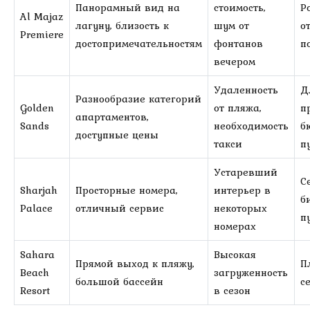
Панорамный вид на
стоимость,
Р
Al Majaz
лагуну, близость к
шум от
о
Premiere
достопримечательностям
фонтанов
п
вечером
Удаленность
Д
Разнообразие категорий
Golden
от пляжа,
п
апартаментов,
Sands
необходимость
б
доступные цены
такси
п
Устаревший
С
Sharjah
Просторные номера,
интерьер в
б
Palace
отличный сервис
некоторых
п
номерах
Sahara
Высокая
Прямой выход к пляжу,
П
Beach
загруженность
большой бассейн
с
Resort
в сезон