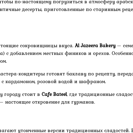
 чтобы по-настоящему погрузиться в атмосферу арабск
ентичные десерты, приготовленные по старинным рец
астоящие сокровищницы вкуса.
Al Jazeera Bakery
— семе
ма) с добавлением местных фиников и орехов. Особе
ом.
 мастера-кондитеры готовят баклаву по рецепту, пере
ы с кардамоном, розовой водой и шафраном.
у городу стоит в
Cafe Bateel
, где традиционные сладо
— настоящее откровение для гурманов.
лагают утонченные версии традиционных сладостей. 