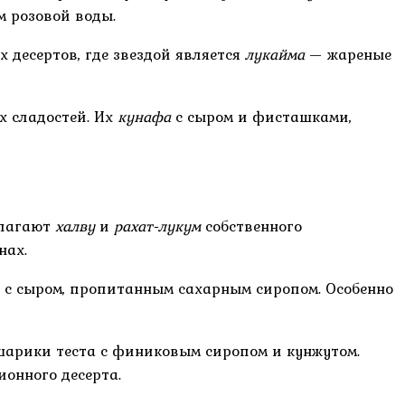
 розовой воды.
 десертов, где звездой является
лукайма
— жареные
х сладостей. Их
кунафа
с сыром и фисташками,
длагают
халву
и
рахат-лукум
собственного
нах.
 с сыром, пропитанным сахарным сиропом. Особенно
арики теста с финиковым сиропом и кунжутом.
онного десерта.