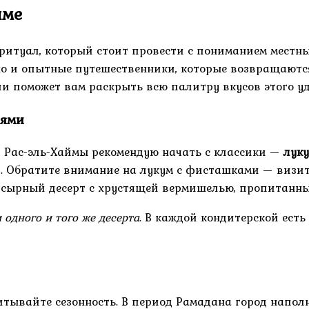
йме
ритуал, который стоит провести с пониманием местны
 но и опытные путешественники, которые возвращаютс
ии поможет вам раскрыть всю палитру вкусов этого у
тями
 Рас-эль-Хаймы рекомендую начать с классики —
лук
и. Обратите внимание на лукум с фисташками — визит
сырный десерт с хрустящей вермишелью, пропитанны
одного и того же десерта
. В каждой кондитерской есть
читывайте сезонность. В период Рамадана город напо