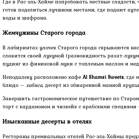
Где в Рас-эль-Хайме попробовать местные сладости,
готов поделиться лучшими местами, где подают аут
воды и шафрана.
Жемчужины Старого города
В лабиринтах улочек Старого города скрываются н
славится своей лукумой (разновидность рахат-луку
пудинг из финиковой муки с топленым маслом и мед
Неподалеку расположено кафе
Al Shamsi Sweets
, где
блюдо —
хабиса
, десерт из обжаренной манной круп
Завершить гастрономическое путешествие по Старом
торт с кардамоном и чизкейк с арабскими специями 
Изысканные десерты в отелях
Рестораны премиальных отелей Рас-эль-Хаймы пред