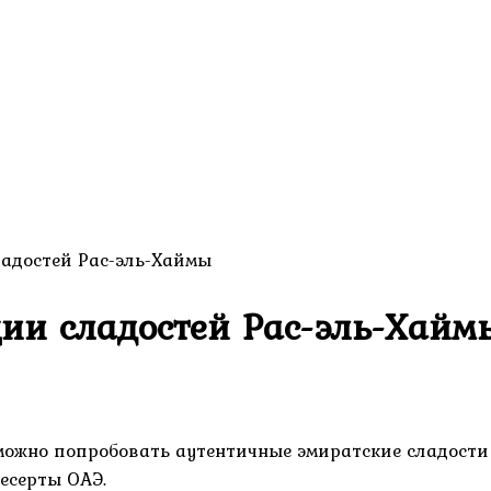
ладостей Рас-эль-Хаймы
ции сладостей Рас-эль-Хайм
 можно попробовать аутентичные эмиратские сладости
десерты ОАЭ.