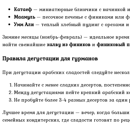
Катаеф
— миниатюрные блинчики с начинкой и
Маамуль
— песочное печенье с финиками или 
Умм Али
— теплый хлебный пудинг с орехами и
Зимние месяцы (ноябрь-февраль) — идеальное время 
найти свежайшие
халву из фиников
и
финиковый п
Правила дегустации для гурманов
При дегустации арабских сладостей следуйте неско
Начинайте с менее сладких десертов, постепен
Между дегустациями пейте крепкий арабский ко
Не пробуйте более 3-4 разных десертов за оди
Лучшее время для дегустации — вечер, когда больш
семейных кондитерских, где сладости готовят по ре