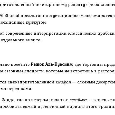
риготовленный по старинному рецепту с добавлением
Al Shamal предлагает дегустационное меню эмиратских
посыпанные кунжутом.
ет современные интерпретации классических арабски
отдельного визита.
ельно посетите
Рынок Аль-Кувасим
, где торговцы пре
е сезонные сладости, которые не встретишь в рестора
ятся свежеприготовленной
кнафой
— слоеным десертом
ямо перед вами.
 Заида, где по вечерам продают
легеймат
— жареные ш
опробовать самый аутентичный вариант этого традици