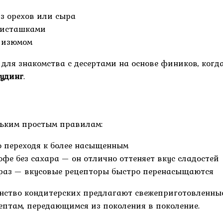
з орехов или сыра
фисташками
 изюмом
для знакомства с десертами на основе фиников, когда
удинг
.
льким простым правилам:
но переходя к более насыщенным
фе без сахара — он отлично оттеняет вкус сладостей
н раз — вкусовые рецепторы быстро перенасыщаются
инство кондитерских предлагают свежеприготовленные
цептам, передающимся из поколения в поколение.