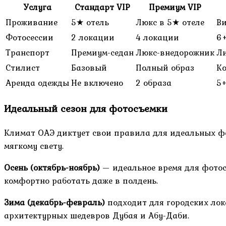
Услуга
Стандарт VIP
Премиум VIP
Проживание
5★ отель
Люкс в 5★ отеле
Ви
Фотосессии
2 локации
4 локации
6
Транспорт
Премиум-седан
Люкс-внедорожник
Ли
Стилист
Базовый
Полный образ
Ко
Аренда одежды
Не включено
2 образа
5+
Идеальный сезон для фотосъемки
Климат ОАЭ диктует свои правила для идеальных фо
мягкому свету.
Осень (октябрь-ноябрь)
— идеальное время для фотос
комфортно работать даже в полдень.
Зима (декабрь-февраль)
подходит для городских лок
архитектурных шедевров Дубая и Абу-Даби.