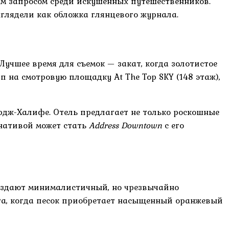
ым запросом среди искушенных путешественников.
лядели как обложка глянцевого журнала.
учшее время для съемок — закат, когда золотистое
 на смотровую площадку At The Top SKY (148 этаж),
рдж-Халифе. Отель предлагает не только роскошные
рнативой может стать
Address Downtown
с его
создают минималистичный, но чрезвычайно
та, когда песок приобретает насыщенный оранжевый