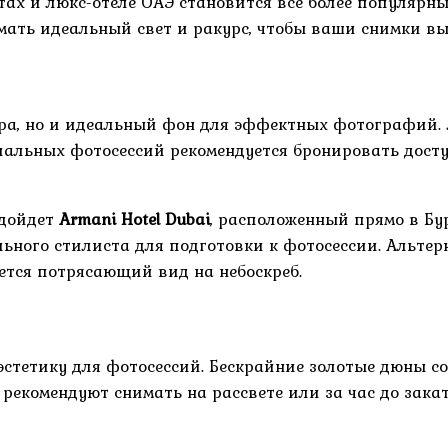
тах и люкс-отеле ОАЭ становится всё более популярн
ть идеальный свет и ракурс, чтобы ваши снимки выг
ра, но и идеальный фон для эффектных фотографий. Л
альных фотосессий рекомендуется бронировать доступ
одойдет
Armani Hotel Dubai
, расположенный прямо в Бу
льного стилиста для подготовки к фотосессии. Альте
ется потрясающий вид на небоскреб.
эстетику для фотосессий. Бескрайние золотые дюны 
екомендуют снимать на рассвете или за час до зака