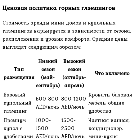
Ценовая политика горных глэмпингов
Стоимость аренды мини-домов и купольных
глэмпингов варьируется в зависимости от сезона,
расположения и уровня комфорта. Средние цены
выглядят следующим образом:
Низкий
Высокий
Тип
сезон
сезон
Что включено
размещения
(май-
(октябрь-
сентябрь)
апрель)
Базовый
Кровать, базовая
500-800
800-1200
купольный
мебель, общие
AED/ночь
AED/ночь
глэмпинг
удобства
Премиум
1000-
1500-
Частная ванная,
купол с
1500
2500
кондиционер,
удобствами
AED/ночь
AED/ночь
мини-кухня