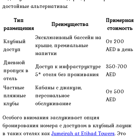
достойные альтернативы:
Тип
Примерная
Преимущества
размещения
стоимость
Эксклюзивный бассейн на
Клубный
От 200
крыше, премиальные
доступ
AED в день
напитки
Дневной
Доступ к инфраструктуре
350-700
пропуск в
5* отеля без проживания
AED
отель
Частные
Кабаны с джакузи,
От 500
пляжные
персональное
AED
клубы
обслуживание
Особого внимания заслуживает опция
бронирования номера с доступом в клубный лаунж
в таких отелях как
Jumeirah at Etihad Towers
. Это