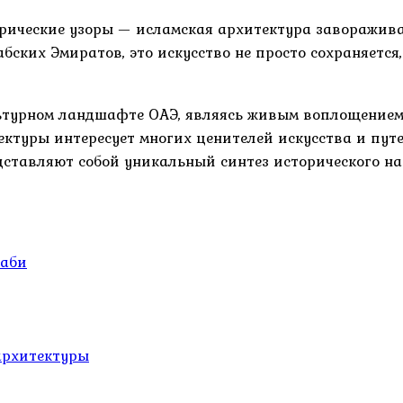
рические узоры — исламская архитектура заворажива
ских Эмиратов, это искусство не просто сохраняется,
льтурном ландшафте ОАЭ, являясь живым воплощением
ектуры интересует многих ценителей искусства и пут
дставляют собой уникальный синтез исторического н
Даби
архитектуры