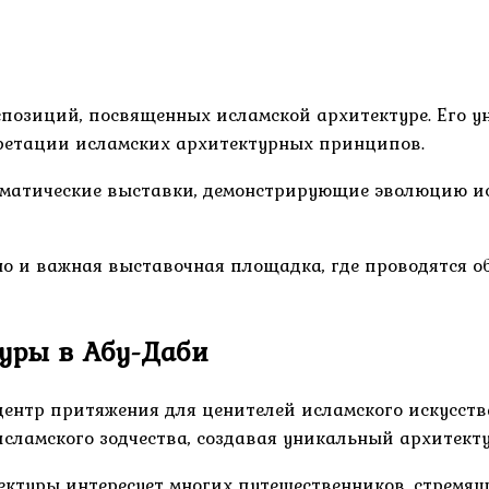
позиций, посвященных исламской архитектуре. Его у
претации исламских архитектурных принципов.
ематические выставки, демонстрирующие эволюцию ис
но и важная выставочная площадка, где проводятся о
уры в Абу-Даби
ентр притяжения для ценителей исламского искусства
исламского зодчества, создавая уникальный архитек
ктуры интересует многих путешественников, стремящи