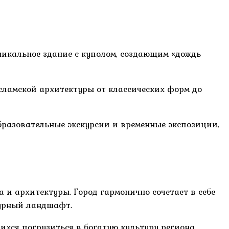
никальное здание с куполом, создающим «дождь
ламской архитектуры от классических форм до
бразовательные экскурсии и временные экспозиции,
 и архитектуры. Город гармонично сочетает в себе
турный ландшафт.
хся погрузиться в богатую культуру региона.