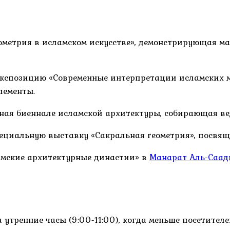
еометрия в исламском искусстве», демонстрирующая м
экспозицию «Современные интерпретации исламских м
лементы.
дная биеннале исламской архитектуры, собирающая ве
пециальную выставку «Сакральная геометрия», посвя
амские архитектурные династии» в
Манарат Аль-Саад
 утренние часы (9:00-11:00), когда меньше посетител