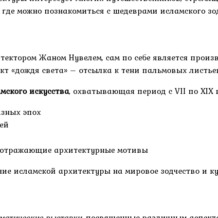
где можно познакомиться с шедеврами исламского зод
ектором Жаном Нувелем, сам по себе является произв
т «дождя света» – отсылка к тени пальмовых листьев
мского искусства
, охватывающая период с VII по XIX в
азных эпох
ей
, отражающие архитектурные мотивы
ие исламской архитектуры на мировое зодчество и ку
матические выставки
, посвященные различным аспект