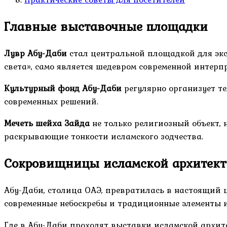
Главные выставочные площадки
Лувр Абу-Даби
стал центральной площадкой для экс
света», само является шедевром современной интер
Культурный фонд Абу-Даби
регулярно организует т
современных решений.
Мечеть шейха Зайда
не только религиозный объект, 
раскрывающие тонкости исламского зодчества.
Сокровищницы исламской архитект
Абу-Даби, столица ОАЭ, превратилась в настоящий ц
современные небоскребы и традиционные элементы 
Где в Абу-Даби проходят выставки исламской архите