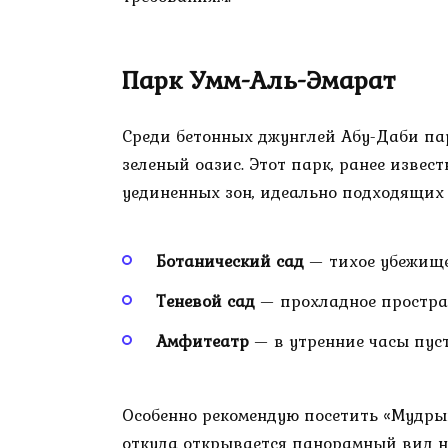
Парк Умм-Аль-Эмарат
Среди бетонных джунглей Абу-Даби па
зеленый оазис. Этот парк, ранее изве
уединенных зон, идеально подходящих
Ботанический сад
— тихое убежище
Теневой сад
— прохладное простр
Амфитеатр
— в утренние часы пус
Особенно рекомендую посетить «Мудры
откуда открывается панорамный вид на