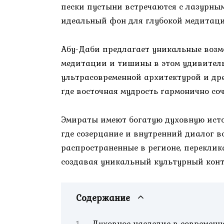
пески пустыни встречаются с лазурным
идеальный фон для глубокой медитаци
Абу-Даби предлагает уникальные возмо
медитации и тишины в этом удивитель
ультрасовременной архитектурой и др
где восточная мудрость гармонично соч
Эмираты имеют богатую духовную исто
где созерцание и внутренний диалог в
распространенные в регионе, перекли
создавая уникальный культурный конте
Содержание
Духовное наследие в современн