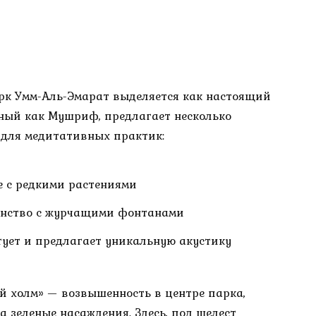
рк Умм-Аль-Эмарат выделяется как настоящий
стный как Мушриф, предлагает несколько
 для медитативных практик:
 с редкими растениями
анство с журчащими фонтанами
тует и предлагает уникальную акустику
й холм» — возвышенность в центре парка,
 зеленые насаждения. Здесь, под шелест