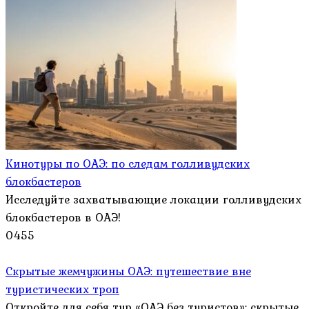
Кинотуры по ОАЭ: по следам голливудских
блокбастеров
Исследуйте захватывающие локации голливудских
блокбастеров в ОАЭ!
0
455
Скрытые жемчужины ОАЭ: путешествие вне
туристических троп
Откройте для себя тур «ОАЭ без туристов»: скрытые