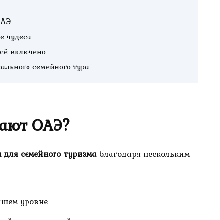
ОАЭ
ые чудеса
всё включено
еального семейного тура
ают ОАЭ?
 для семейного туризма
благодаря нескольким
йшем уровне