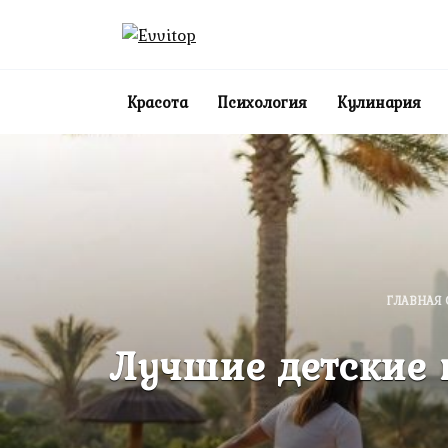
Перейти
к
содержанию
Красота
Психология
Кулинария
ГЛАВНАЯ 
Лучшие детские 