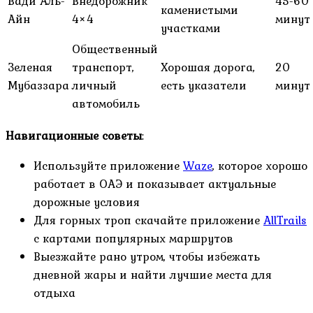
Вади Аль-
Внедорожник
45-60
каменистыми
Айн
4×4
минут
участками
Общественный
Зеленая
транспорт,
Хорошая дорога,
20
Мубаззара
личный
есть указатели
минут
автомобиль
Навигационные советы
:
Используйте приложение
Waze
, которое хорошо
работает в ОАЭ и показывает актуальные
дорожные условия
Для горных троп скачайте приложение
AllTrails
с картами популярных маршрутов
Выезжайте рано утром, чтобы избежать
дневной жары и найти лучшие места для
отдыха