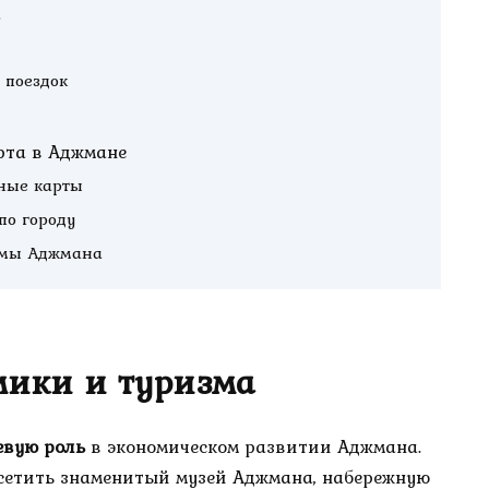
а
 поездок
рта в Аджмане
ные карты
по городу
емы Аджмана
мики и туризма
евую роль
в экономическом развитии Аджмана.
осетить знаменитый музей Аджмана, набережную