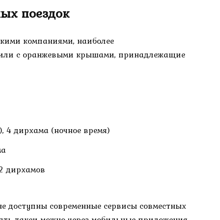
ных поездок
ькими компаниями, наиболее
били с оранжевыми крышами, принадлежащие
), 4 дирхама (ночное время)
ма
12 дирхамов
е доступны современные сервисы совместных
зать такси можно через мобильные приложения,