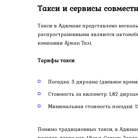
Такси и сервисы совмест
Такси в Аджмане представлено нескол
распространенными являются автомо
компании Ajman Taxi.
Тарифы такси
:
Посадка: 3 дирхама (дневное время
Стоимость за километр: 1,82 дирха
Минимальная стоимость поездки: 
Помимо традиционных такси, в Аджман
поездок, такие как
Uber
и
Careem
. Зака