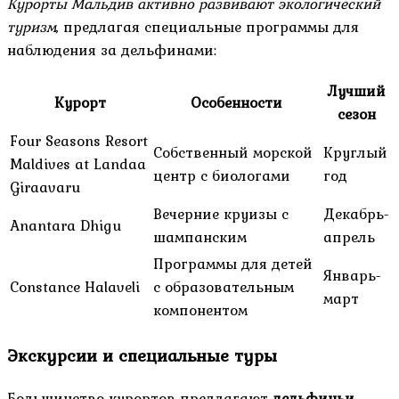
Курорты Мальдив активно развивают экологический
туризм
, предлагая специальные программы для
наблюдения за дельфинами:
Лучший
Курорт
Особенности
сезон
Four Seasons Resort
Собственный морской
Круглый
Maldives at Landaa
центр с биологами
год
Giraavaru
Вечерние круизы с
Декабрь-
Anantara Dhigu
шампанским
апрель
Программы для детей
Январь-
Constance Halaveli
с образовательным
март
компонентом
Экскурсии и специальные туры
Большинство курортов предлагают
дельфиньи