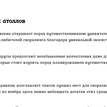
 атоллов
кеана открывает перед путешественниками удивител
 любителей снорклинга благодаря уникальной экосис
уты предлагают незабываемые впечатления даже для т
торые стоит изучить перед планированием путешестви
ником, возглавляет список лучших мест для сноркли
ая по ноябрь здесь можно наблюдать десятки этих гр