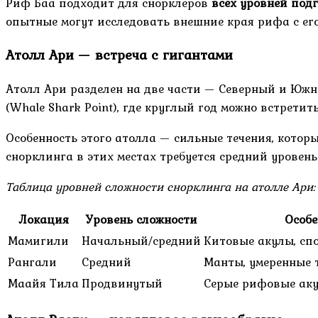
Риф Баа подходит для снорклеров
всех уровней под
опытные могут исследовать внешние края рифа с 
Атолл Ари — встреча с гигантами
Атолл Ари разделен на две части — Северный и Южн
(Whale Shark Point), где круглый год можно встрети
Особенность этого атолла — сильные течения, кото
снорклинга в этих местах требуется средний уровен
Таблица уровней сложности снорклинга на атолле Ари:
Локация
Уровень сложности
Особе
Мамигили
Начальный/средний
Китовые акулы, сп
Рангали
Средний
Манты, умеренные 
Маайя Тила
Продвинутый
Серые рифовые аку