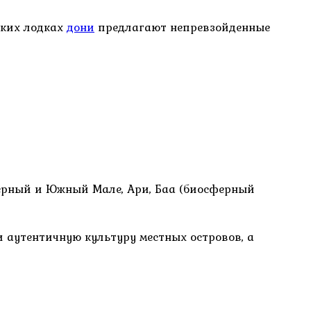
ских лодках
дони
предлагают непревзойденные
верный и Южный Мале, Ари, Баа (биосферный
 аутентичную культуру местных островов, а