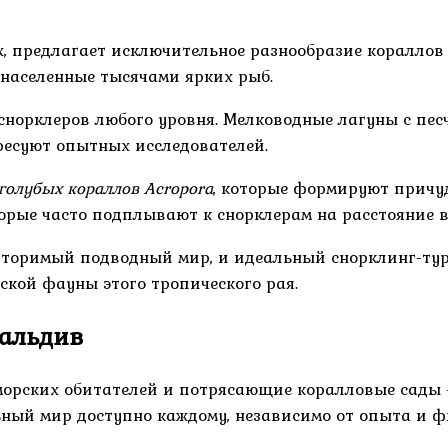
х, предлагает исключительное разнообразие коралло
 населенные тысячами ярких рыб.
 снорклеров любого уровня. Мелководные лагуны с пе
ресуют опытных исследователей.
голубых кораллов Acropora
, которые формируют причу
торые часто подплывают к снорклерам на расстояние 
овторимый подводный мир, и идеальный снорклинг-ту
ской фауны этого тропического рая.
Мальдив
 морских обитателей и потрясающие коралловые сады
ьный мир доступно каждому, независимо от опыта и ф