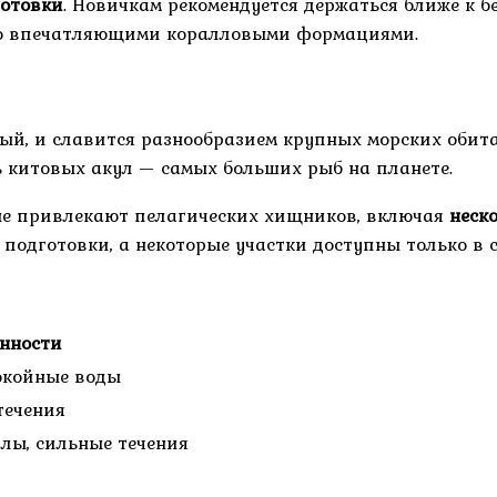
готовки
. Новичкам рекомендуется держаться ближе к бе
его впечатляющими коралловыми формациями.
ый, и славится разнообразием крупных морских обит
ть китовых акул — самых больших рыб на планете.
рые привлекают пелагических хищников, включая
неск
ь подготовки, а некоторые участки доступны только в
нности
окойные воды
течения
лы, сильные течения