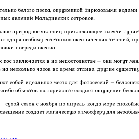
пительно белого песка, окруженной бирюзовыми водами
дных явлений Мальдивских островов.
ное природное явление, привлекающее тысячи турист
агодаря особому сочетанию океанических течений, пр
ровки посреди океана.
кос заключается в их непостоянстве – они могут мен
на несколько часов во время отлива, другие существу
ют собой идеальное место для фотосессий – белоснеж
-либо объектов на горизонте создает ощущение бескон
сухой сезон с ноября по апрель, когда море спокойно
 освещение создает магическую атмосферу для незабы
Мальдив