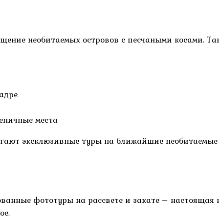
ение необитаемых островов с песчаными косами. Так
кадре
еничные места
агают эксклюзивные туры на ближайшие необитаемые 
анные фототуры на рассвете и закате – настоящая н
ое.