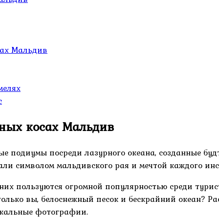
сах Мальдив
мелях
с
аных косах Мальдив
е подиумы посреди лазурного океана, созданные буд
тали символом мальдивского рая и мечтой каждого инс
них пользуются огромной популярностью среди турист
только вы, белоснежный песок и бескрайний океан? Р
икальные фотографии.