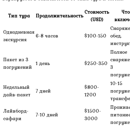
Стоимость
Что
Тип тура
Продолжительность
(USD)
включ
Снаряже
Однодневная
6-8 часов
$100-150
обед,
экскурсия
инструк
Полное
Пакет из 3
снаряже
1 день
$250-350
погружений
3
погруже
10-15
Недельный
$800-
7 дней
погруже
дайв-пакет
1200
трансф
Прожива
Лайвборд-
$1500-
7-10 дней
питание
сафари
3000
погруже