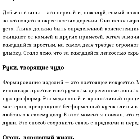
Добыча глины – это первый и, пожалуй, самый важн
залегающего в окрестностях деревни. Они использу
уста. Глина должна быть определенной консистенци
очищают от камней и других примесей, затем замачи
кажущийся простым, на самом деле требует огромно
улыбку. Стало ясно, что за кажущейся легкостью ск
Руки, творящие чудо
Формирование изделий – это настоящее искусство. 
используя простые инструменты: деревянные лопатки
нужную форму. Это медленный и кропотливый процес
мастериц превращают бесформенный кусок глины в 
любовью к своему делу. В этот момент я поняла, что
г
души. Это способ сохранить связь с предками и пер
Огонь, дарующий жизнь