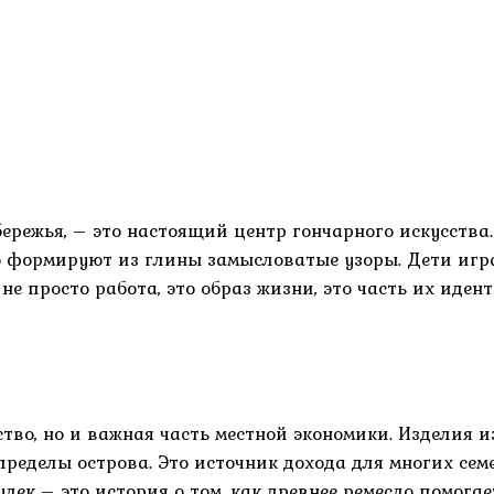
режья, – это настоящий центр гончарного искусства. 
о формируют из глины замысловатые узоры. Дети игр
е просто работа, это образ жизни, это часть их идент
ство, но и важная часть местной экономики. Изделия 
ределы острова. Это источник дохода для многих сем
лек – это история о том, как древнее ремесло помога