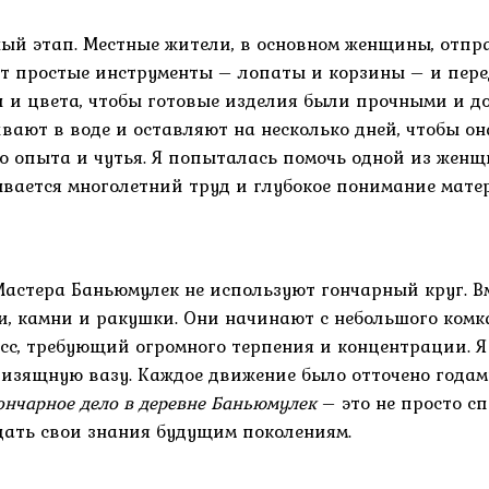
ый этап. Местные жители, в основном женщины, отпра
ют простые инструменты – лопаты и корзины – и пере
и и цвета, чтобы готовые изделия были прочными и д
вают в воде и оставляют на несколько дней, чтобы он
го опыта и чутья. Я попыталась помочь одной из жен
рывается многолетний труд и глубокое понимание мате
Мастера Баньюмулек не используют гончарный круг. В
, камни и ракушки. Они начинают с небольшого комка
с, требующий огромного терпения и концентрации. Я 
изящную вазу. Каждое движение было отточено годам
ончарное дело в деревне Баньюмулек
– это не просто сп
едать свои знания будущим поколениям.