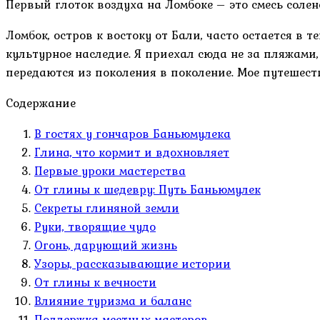
Первый глоток воздуха на Ломбоке – это смесь соле
Ломбок, остров к востоку от Бали, часто остается в т
культурное наследие. Я приехал сюда не за пляжами, 
передаются из поколения в поколение. Мое путешеств
Содержание
В гостях у гончаров Баньюмулека
Глина, что кормит и вдохновляет
Первые уроки мастерства
От глины к шедевру: Путь Баньюмулек
Секреты глиняной земли
Руки, творящие чудо
Огонь, дарующий жизнь
Узоры, рассказывающие истории
От глины к вечности
Влияние туризма и баланс
Поддержка местных мастеров