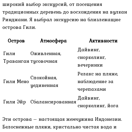
широкий выбор экскурсий, от посещения
традиционных деревень до восхождения на вулкан
Ринджани. Я выбрал экскурсию на близлежащие
острова Гили.
Остров
Атмосфера
Активности
Дайвинг,
Гили
Оживленная,
сноркелинг,
Траванган
тусовочная
вечеринки
Релакс на пляже,
Спокойная,
Гили Мено
наблюдение за
уединенная
черепахами
Дайвинг,
Гили Эйр
Сбалансированная
сноркелинг, йога
Эти острова – настоящая жемчужина Индонезии.
Белоснежные пляжи, кристально чистая вода и