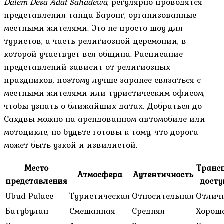
Dalem Desa Adat Sahadewa
, регулярно проводятся
представления танца Баронг, организованные
местными жителями. Это не просто шоу для
туристов, а часть религиозной церемонии, в
которой участвует вся община. Расписание
представлений зависит от религиозных
праздников, поэтому лучше заранее связаться с
местными жителями или туристическим офисом,
чтобы узнать о ближайших датах. Добраться до
Сахдвы можно на арендованном автомобиле или
мотоцикле, но будьте готовы к тому, что дорога
может быть узкой и извилистой.
Место
Транс
Атмосфера
Аутентичность
представления
досту
Ubud Palace
Туристическая
Относительная
Отлич
Батубулан
Смешанная
Средняя
Хорош