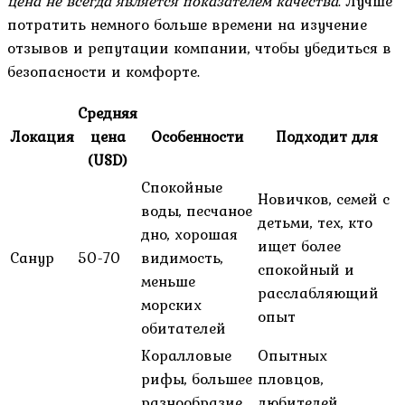
цена не всегда является показателем качества
. Лучше
потратить немного больше времени на изучение
отзывов и репутации компании, чтобы убедиться в
безопасности и комфорте.
Средняя
Локация
цена
Особенности
Подходит для
(USD)
Спокойные
Новичков, семей с
воды, песчаное
детьми, тех, кто
дно, хорошая
ищет более
Санур
50-70
видимость,
спокойный и
меньше
расслабляющий
морских
опыт
обитателей
Коралловые
Опытных
рифы, большее
пловцов,
разнообразие
любителей