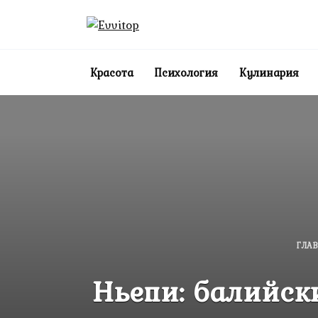
Перейти
к
содержанию
Красота
Психология
Кулинария
ГЛА
Ньепи: балийск