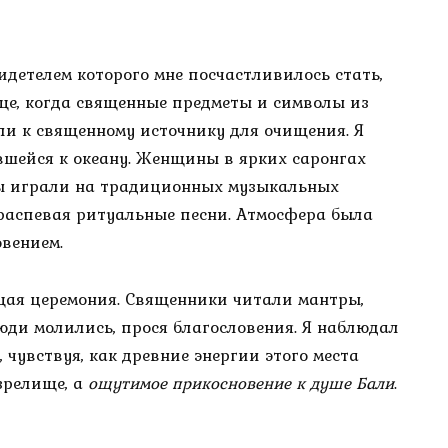
идетелем которого мне посчастливилось стать,
ще, когда священные предметы и символы из
или к священному источнику для очищения. Я
вшейся к океану. Женщины в ярких саронгах
ны играли на традиционных музыкальных
 распевая ритуальные песни. Атмосфера была
вением.
ящая церемония. Священники читали мантры,
юди молились, прося благословения. Я наблюдал
чувствуя, как древние энергии этого места
зрелище, а
ощутимое прикосновение к душе Бали
.