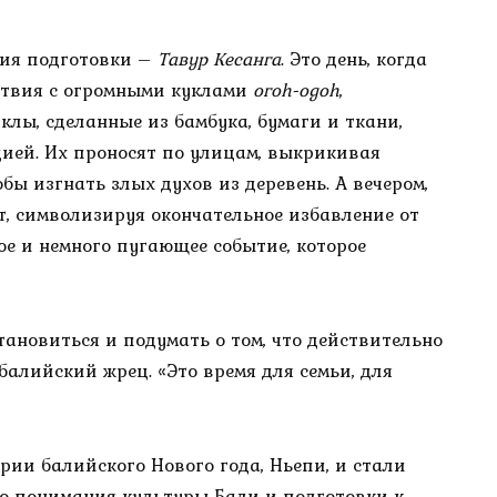
ция подготовки –
Тавур Кесанга
. Это день, когда
ствия с огромными куклами
огoh-оgoh
,
лы, сделанные из бамбука, бумаги и ткани,
ией. Их проносят по улицам, выкрикивая
ы изгнать злых духов из деревень. А вечером,
, символизируя окончательное избавление от
ое и немного пугающее событие, которое
тановиться и подумать о том, что действительно
балийский жрец. «Это время для семьи, для
рии балийского Нового года, Ньепи, и стали
го понимания культуры Бали и подготовки к