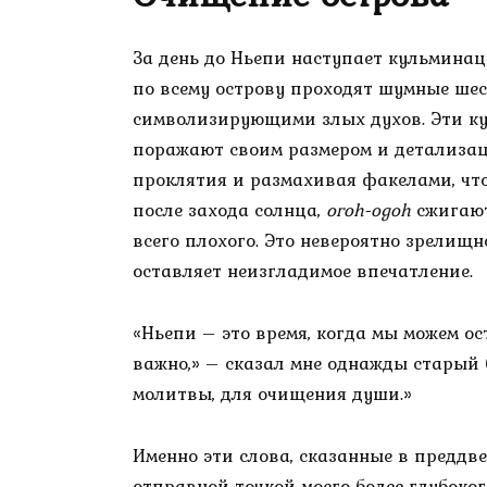
За день до Ньепи наступает кульмина
по всему острову проходят шумные ше
символизирующими злых духов. Эти кук
поражают своим размером и детализац
проклятия и размахивая факелами, чтоб
после захода солнца,
огoh-оgoh
сжигают
всего плохого. Это невероятно зрелищн
оставляет неизгладимое впечатление.
«Ньепи – это время, когда мы можем ос
важно,» – сказал мне однажды старый 
молитвы, для очищения души.»
Именно эти слова, сказанные в преддве
отправной точкой моего более глубоко