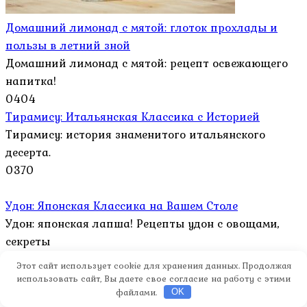
Домашний лимонад с мятой: глоток прохлады и
пользы в летний зной
Домашний лимонад с мятой: рецепт освежающего
напитка!
0
404
Тирамису: Итальянская Классика с Историей
Тирамису: история знаменитого итальянского
десерта.
0
370
Удон: Японская Классика на Вашем Столе
Удон: японская лапша! Рецепты удон с овощами,
секреты
0
368
Этот сайт использует cookie для хранения данных. Продолжая
использовать сайт, Вы даете свое согласие на работу с этими
файлами.
Выбор скумбрии для запекания: секреты идеального
OK